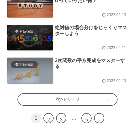
Dっていったい何？
2022.02.13
絶対値の場合分けをじっくりマス
数学勉強法
ターしよう
2022.02.11
2次関数の平方完成をマスターす
数学勉強法
る
2022.02.10
次のページ
1
…
2
3
5