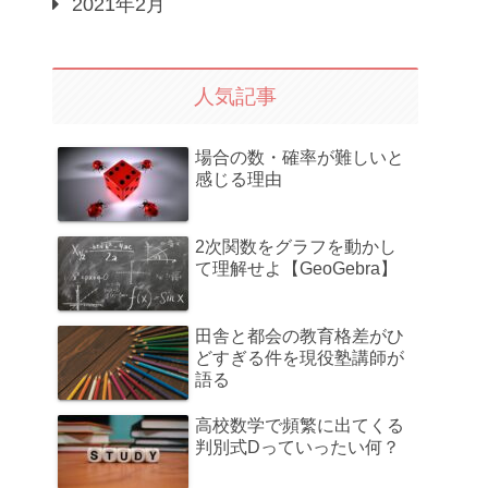
2021年2月
人気記事
場合の数・確率が難しいと
感じる理由
2次関数をグラフを動かし
て理解せよ【GeoGebra】
田舎と都会の教育格差がひ
どすぎる件を現役塾講師が
語る
高校数学で頻繁に出てくる
判別式Dっていったい何？