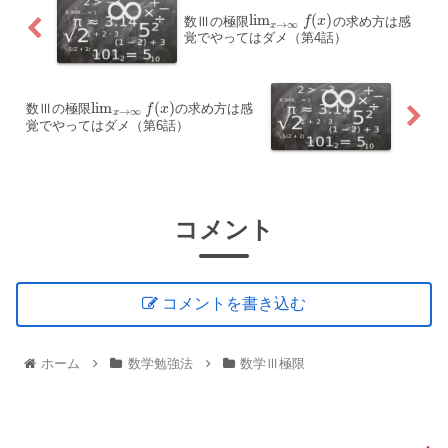
lim
(
)
数Ⅲの極限
の求め方は感
f
x
→
∞
x
覚でやってはダメ（第4話）
lim
(
)
数Ⅲの極限
の求め方は感
f
x
→
∞
x
覚でやってはダメ（第6話）
コメント
コメントを書き込む
ホーム
数学勉強法
数学Ⅲ極限