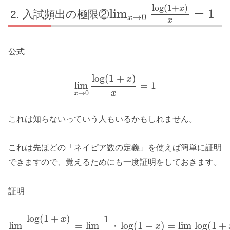
log
(
1
+
)
x
lim
=
1
入試頻出の極限②
→
0
x
x
公式
log
(
1
+
)
x
lim
=
1
x
→
0
x
これは知らないっていう人もいるかもしれません。
これは先ほどの「ネイピア数の定義」を使えば簡単に証明
できますので、覚えるためにも一度証明をしておきます。
証明
log
(
1
+
)
1
x
lim
=
lim
log
(
1
+
)
=
lim
log
(
1
+
・
x