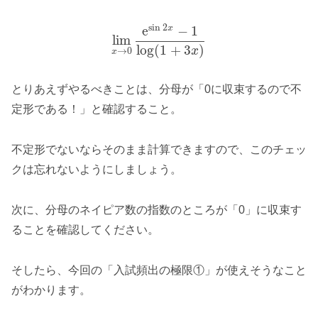
sin
2
e
−
1
x
lim
log
(
1
+
3
)
x
→
0
x
とりあえずやるべきことは、分母が「0に収束するので不
定形である！」と確認すること。
不定形でないならそのまま計算できますので、このチェッ
クは忘れないようにしましょう。
次に、分母のネイピア数の指数のところが「0」に収束す
ることを確認してください。
そしたら、今回の「入試頻出の極限①」が使えそうなこと
がわかります。