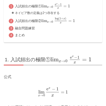
e
−
1
x
lim
=
1
入試頻出の極限①
→
0
x
x
ネイピア数の定義は2つ存在する
log
(
1
+
)
x
lim
=
1
入試頻出の極限②
→
0
x
x
融合問題練習
まとめ
e
−
1
x
lim
=
1
入試頻出の極限①
→
0
x
x
公式
e
−
1
x
lim
=
1
x
→
0
x