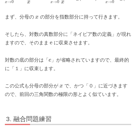
x
x
→
0
→
0
→
0
x
x
x
まず、分母の
x
の部分を指数部分に持って行きます。
そしたら、対数の真数部分に「ネイピア数の定義」が現れ
e
ますので、そのまま
に収束させます。
対数の底の部分は「
e
」が省略されていますので、最終的
に「１」に収束します。
この公式も分母の部分が
x
で、かつ「０」に近づきます
ので、前回の三角関数の極限の形とよく似ています。
融合問題練習