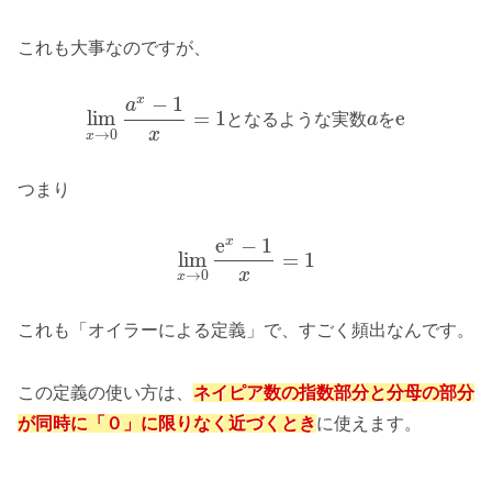
これも大事なのですが、
−
1
x
a
lim
=
1
e
と
な
る
よ
う
な
実
数
a
を
x
→
0
x
つまり
e
−
1
x
lim
=
1
x
→
0
x
これも「オイラーによる定義」で、すごく頻出なんです。
この定義の使い方は、
ネイピア数の指数部分と分母の部分
が同時に「０」に限りなく近づくとき
に使えます。