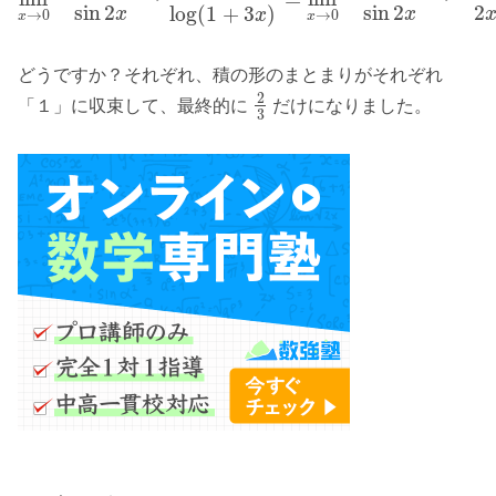
sin
2
sin
2
2
log
(
1
+
3
)
x
x
x
→
0
→
0
x
x
どうですか？それぞれ、積の形のまとまりがそれぞれ
2
「１」に収束して、最終的に
だけになりました。
3