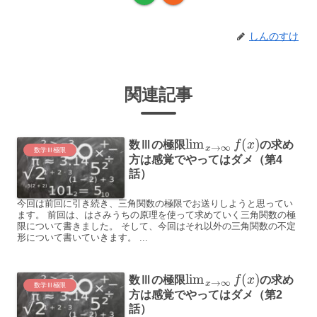
しんのすけ
関連記事
lim
(
)
数Ⅲの極限
f
x
の求め
→
∞
x
数学Ⅲ極限
方は感覚でやってはダメ（第4
話）
今回は前回に引き続き、三角関数の極限でお送りしようと思ってい
ます。 前回は、はさみうちの原理を使って求めていく三角関数の極
限について書きました。 そして、今回はそれ以外の三角関数の不定
形について書いていきます。 ...
lim
(
)
数Ⅲの極限
f
x
の求め
→
∞
x
数学Ⅲ極限
方は感覚でやってはダメ（第2
話）