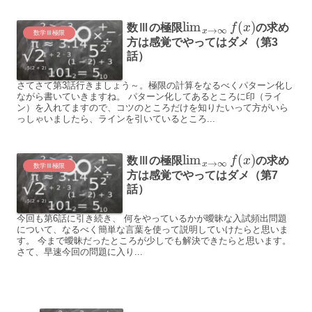
lim
(
)
数Ⅲの極限
f
x
の求め
→
∞
x
数学Ⅲ極限
方は感覚でやってはダメ（第3
話）
さてさて第3話行きましょう～。極限の計算をなるべくパターン化し
ながら書いていきますね。 パターン化してあるところに印（ライ
ン）を入れてますので、コツのところだけを知りたいって方がいら
っしゃいましたら、ラインを引いているところ...
lim
(
)
数Ⅲの極限
f
x
の求め
→
∞
x
数学Ⅲ極限
方は感覚でやってはダメ（第7
話）
今回も第6話に引き続き、 何をやっているかが曖昧な入試頻出問題
について、なるべく簡単な言葉を使って説明していけたらと思いま
す。 今まで曖昧だったところが少しでも解決できたらと思います。
さて、早速今回の問題に入り...