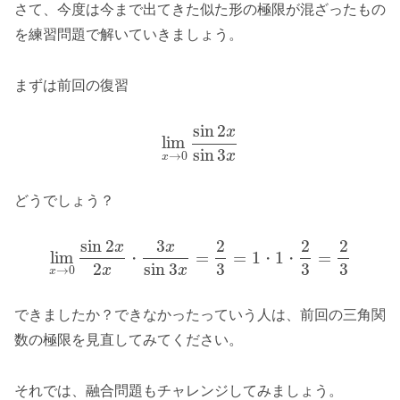
さて、今度は今まで出てきた似た形の極限が混ざったもの
を練習問題で解いていきましょう。
まずは前回の復習
sin
2
x
lim
sin
3
x
→
0
x
どうでしょう？
sin
2
3
2
2
2
x
x
lim
=
=
1
1
=
・
・
・
2
sin
3
3
3
3
x
x
→
0
x
できましたか？できなかったっていう人は、前回の三角関
数の極限を見直してみてください。
それでは、融合問題もチャレンジしてみましょう。