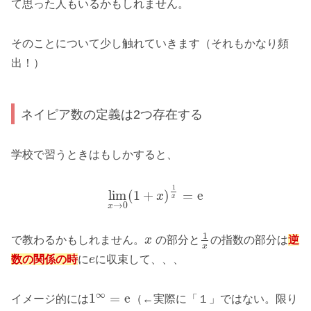
て思った人もいるかもしれません。
そのことについて少し触れていきます（それもかなり頻
出！）
ネイピア数の定義は2つ存在する
学校で習うときはもしかすると、
1
lim
(
1
+
)
=
e
x
x
→
0
x
1
で教わるかもしれません。
x
の部分と
の指数の部分は
逆
x
数の関係の時
に
e
に収束して、、、
∞
1
=
e
イメージ的には
（←実際に「１」ではない。限り