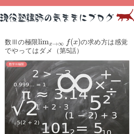
lim
(
)
数Ⅲの極限
の求め方は感覚
f
x
→
∞
x
でやってはダメ（第5話）
数学Ⅲ極限