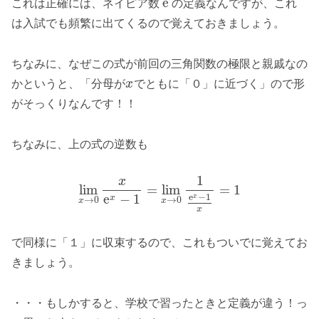
e
これは正確には、ネイピア数
の定義なんですが、これ
は入試でも頻繁に出てくるので覚えておきましょう。
ちなみに、なぜこの式が前回の三角関数の極限と親戚なの
かというと、「分母が
x
でともに「０」に近づく」ので形
がそっくりなんです！！
ちなみに、上の式の逆数も
1
x
lim
=
lim
=
1
e
−
1
e
−
1
x
x
→
0
→
0
x
x
x
で同様に「１」に収束するので、これもついでに覚えてお
きましょう。
・・・もしかすると、学校で習ったときと定義が違う！っ