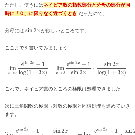
ただし、使うには
ネイピア数の指数部分と分母の部分が同
時に「０」に限りなく近づくとき
だったので、
sin
2
分母には
x
が欲しいところです。
ここまでを書いてみましょう。
sin
2
sin
2
e
−
1
e
−
1
sin
2
x
x
x
lim
=
lim
・
sin
2
log
(
1
+
3
)
log
(
1
+
3
)
x
x
x
→
0
→
0
x
x
これで、ネイピア数のところの極限は処理できました。
次に三角関数の極限→対数の極限と同様処理を進めていき
ます。
sin
2
sin
2
e
−
1
sin
2
e
−
1
sin
x
x
x
lim
=
lim
・
・