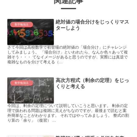
関連記事
絶対値の場合分けをじっくりマス
数学勉強法
ターしよう
さて今回は高校数学で初登場の絶対値の「場合分け」にチャレンジ
してみましょう。 「場合分け」といわれたら、なんか色々あって複
雑そう・・・ てなイメージがあると思うのですが、実際には真逆で
複雑なものを分けて考える（...
高次方程式（剰余の定理）をじっ
数学勉強法
くりと考える
今回は、剰余の定理について説明していこうと思います。 剰余の定
理で扱われる問題は複雑に見えがちなのですが、最後まで読むと案
外簡単なことがわかります。 それではやってみましょう。 整式の割
り算の「余り」（復習） ...