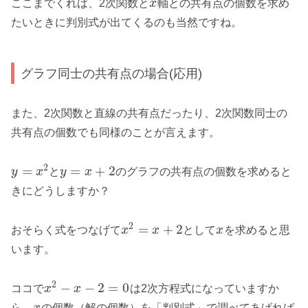
ここまでくれば、2次関数と
x
軸との共有点の個数を求め
たいときに判別式が出てくるのも当然ですね。
グラフ同士の共有点の場合(応用)
また、2次関数と直線の共有点だったり、2次関数同士の
共有点の個数でも同様のことが言えます。
2
=
=
+
2
y
x
と
y
x
のグラフの共有点の個数を求めると
きにどうしますか？
2
=
+
2
おそらく式をつなげて
x
x
として
x
を求めると思
います。
2
−
−
2
=
0
ココで
x
x
は2次方程式になっていますか
ら、
x
の個数（解の個数）を「判別式」で調べてあげれば