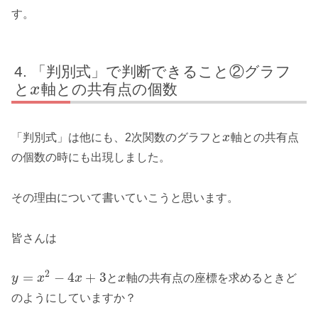
す。
「判別式」で判断できること②グラフ
と
軸との共有点の個数
x
「判別式」は他にも、2次関数のグラフと
x
軸との共有点
の個数の時にも出現しました。
その理由について書いていこうと思います。
皆さんは
2
=
−
4
+
3
y
x
x
と
x
軸の共有点の座標を求めるときど
のようにしていますか？