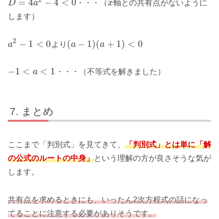
=
4
−
4
<
0
D
a
・・・（
x
軸との共有点がないように
します）
2
−
1
<
0
(
−
1
)
(
+
1
)
<
0
a
より
a
a
−
1
<
<
1
a
・・・（不等式を解きました）
まとめ
ここまで「判別式」を見てきて、
「判別式」とは単に「解
の公式のルートの中身」
という理解の方が良さそうな気が
します。
共有点を求めるときにも、いったん2次方程式の話になっ
てることに注意する必要がありそうです。