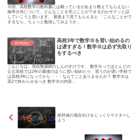
今回、高校数学の教科書には載っているがあまり教えてもらえない
確率分布について、どんなことを学ぶことができるのかサクッと話
していこうと思います。 最後まで見てもらえると 「こんなことがで
きるなら、ちょっと勉強してみようか...
高校3年で数学Ⅲを習い始めるの
数学勉強法
は遅すぎる！数学Ⅲは必ず先取り
をするべき
こんにちは。現役塾講師のしんのすけです。 数学Ⅲってほとんどの
公立高校では2年の最後のほうに習い始めたり、習うのが遅い学校で
は高校3年になってから・・・なんてことありませんか？ 数学Ⅲは
高2で終わらせるべき 数学Ⅲの内容...
絶対値の場合分けをじっくりマスターし
よう