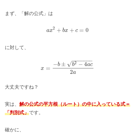
まず、「解の公式」は
2
+
+
=
0
a
x
b
x
c
に対して、
−
−
−
−
−
−
−
√
−
±
−
4
2
b
b
a
c
=
x
2
a
大丈夫ですね？
実は、
解の公式の平方根（ルート）の中に入っている式＝
「判別式」
です。
確かに、