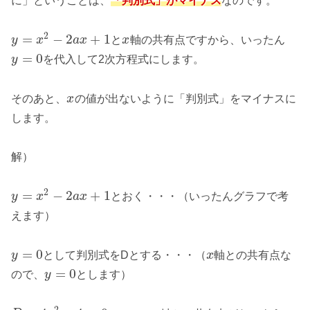
に」ということは、
「判別式」がマイナス
なのです。
2
=
−
2
+
1
y
x
a
x
と
x
軸の共有点ですから、いったん
=
0
y
を代入して2次方程式にします。
そのあと、
x
の値が出ないように「判別式」をマイナスに
します。
解）
2
=
−
2
+
1
y
x
a
x
と
お
く
・・・（いったんグラフで考
えます）
=
0
y
として判別式をDとする・・・（
x
軸との共有点な
=
0
ので、
y
とします）
2