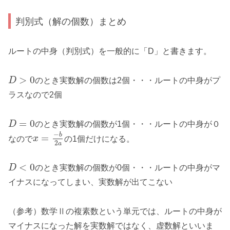
判別式（解の個数）まとめ
ルートの中身（判別式）を一般的に「D」と書きます。
>
0
D
のとき実数解の個数は2個・・・ルートの中身がプ
ラスなので2個
=
0
D
のとき実数解の個数が1個・・・ルートの中身が０
−
b
=
なので
x
の1個だけになる。
2
a
<
0
D
のとき実数解の個数が0個・・・ルートの中身がマ
イナスになってしまい、実数解が出てこない
（参考）数学Ⅱの複素数という単元では、ルートの中身が
マイナスになった解を実数解ではなく、虚数解といいま