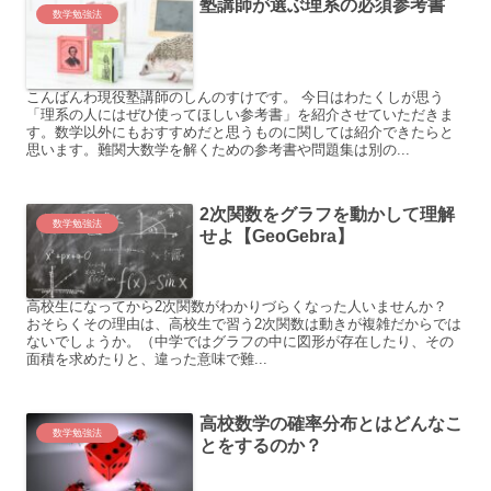
塾講師が選ぶ理系の必須参考書
数学勉強法
こんばんわ現役塾講師のしんのすけです。 今日はわたくしが思う
「理系の人にはぜひ使ってほしい参考書」を紹介させていただきま
す。数学以外にもおすすめだと思うものに関しては紹介できたらと
思います。難関大数学を解くための参考書や問題集は別の...
2次関数をグラフを動かして理解
数学勉強法
せよ【GeoGebra】
高校生になってから2次関数がわかりづらくなった人いませんか？
おそらくその理由は、高校生で習う2次関数は動きが複雑だからでは
ないでしょうか。（中学ではグラフの中に図形が存在したり、その
面積を求めたりと、違った意味で難...
高校数学の確率分布とはどんなこ
数学勉強法
とをするのか？