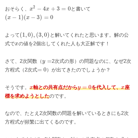
2
−
4
+
3
=
0
おそらく、
x
x
と書いて
(
−
1
)
(
−
3
)
=
0
x
x
(
1
,
0
)
,
(
3
,
0
)
よって
と解いてくれたと思います。解の公
式で
x
の値を2個出してくれた人も大正解です！
=
さて、2次関数（
y
2次式の形）の問題なのに、なぜ2次
=
0
方程式（2次式
）が出てきたのでしょうか？
=
0
そうです。
x
軸との共有点だから
y
を代入して、
x
座
標を求めようとした
のです。
なので、たとえ2次関数の問題を解いているときにも2次
方程式が頻繁に出てくるのです。