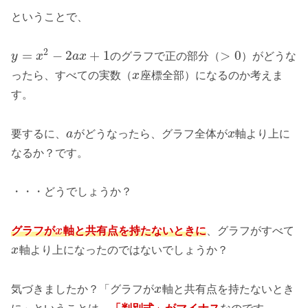
ということで、
2
=
−
2
+
1
>
0
y
x
a
x
のグラフで正の部分（
）がどうな
ったら、すべての実数（
x
座標全部）になるのか考えま
す。
要するに、
a
がどうなったら、グラフ全体が
x
軸より上に
なるか？です。
・・・どうでしょうか？
グラフが
x
軸と共有点を持たないときに
、グラフがすべて
x
軸より上になったのではないでしょうか？
気づきましたか？「グラフが
x
軸と共有点を持たないとき