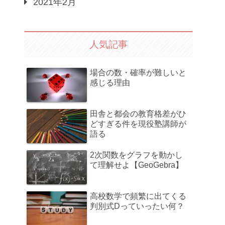
2021年2月
人気記事
場合の数・確率が難しいと
感じる理由
田舎と都会の教育格差がひ
どすぎる件を現役塾講師が
語る
2次関数をグラフを動かし
て理解せよ【GeoGebra】
高校数学で頻繁に出てくる
判別式Dっていったい何？